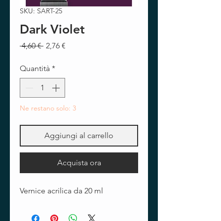
SKU: SART-25
Dark Violet
Prezzo
Prezzo
 4,60 € 
2,76 €
regolare
scontato
Quantità
*
Ne restano solo: 3
Aggiungi al carrello
Acquista ora
Vernice acrilica da 20 ml