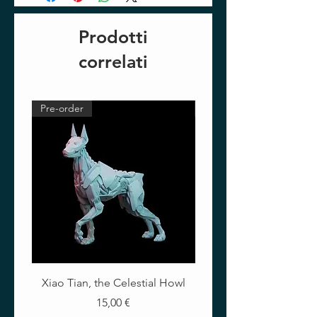
Prodotti
correlati
Pre-order
Pre-order
Xiao Tian, the Celestial Howl
The Crimson Lotus - Ful
Prezzo
15,00 €