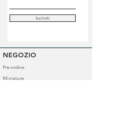
Iscriviti
NEGOZIO
Pre-ordine
Miniature
Colori
Strumenti & accessori
Lilliputian's academy
Informazioni sulla spedizione