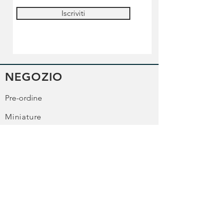
Iscriviti
NEGOZIO
Pre-ordine
Miniature
Colori
Strumenti & accessori
Lilliputian's academy
Informazioni sulla spedizione
Termini e condizioni