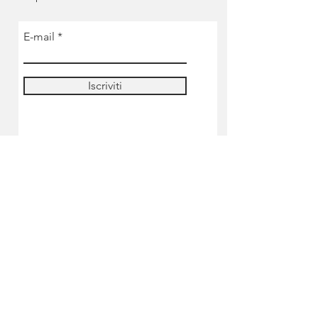
E-mail
Iscriviti
NEGOZIO
Pre-ordine
Miniature
Colori
Strumenti & accessori
Lilliputian's academy