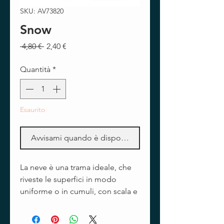
SKU: AV73820
Snow
Prezzo
Prezzo
 4,80 € 
2,40 €
regolare
scontato
Quantità
*
Esaurito
Avvisami quando è disponibile
La neve è una trama ideale, che
riveste le superfici in modo
uniforme o in cumuli, con scala e
proporzioni adatte a tutti gli
scenari, accumulata sulle catene