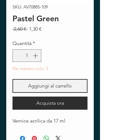
SKU: AV70885-109
Pastel Green
Prezzo
Prezzo
 2,60 € 
1,30 €
regolare
scontato
Quantità
*
Ne restano solo: 3
Aggiungi al carrello
Acquista ora
Vernice acrilica da 17 ml