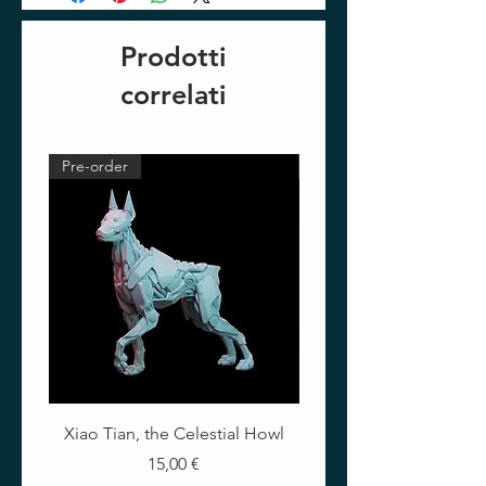
Prodotti
correlati
Pre-order
Pre-order
Xiao Tian, the Celestial Howl
The Crimson Lotus - Ful
Prezzo
15,00 €