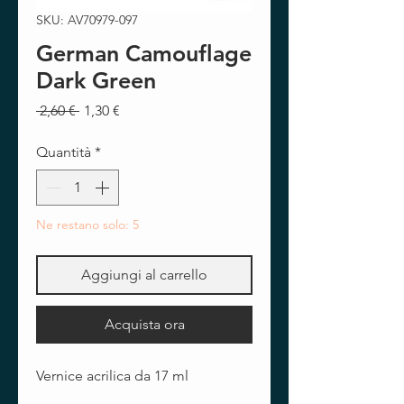
SKU: AV70979-097
German Camouflage
Dark Green
Prezzo
Prezzo
 2,60 € 
1,30 €
regolare
scontato
Quantità
*
Ne restano solo: 5
Aggiungi al carrello
Acquista ora
Vernice acrilica da 17 ml