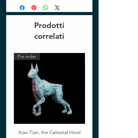
Prodotti
correlati
Pre-order
Pre-order
Xiao Tian, the Celestial Howl
The Crimson Lotus - Ful