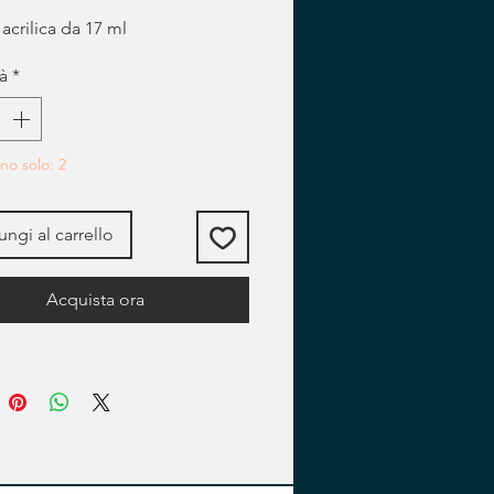
regolare
scontato
 acrilica da 17 ml
à
*
no solo: 2
ngi al carrello
Acquista ora