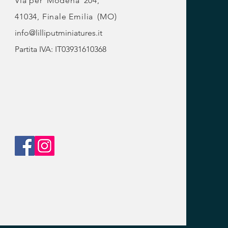
Via per
Modena
204,
41034, Finale Emilia
(MO)
info@lilliputminiatures.it
Partita IVA: IT03931610368