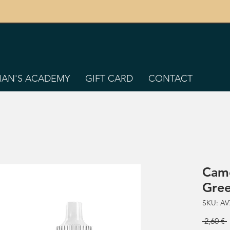
TIAN'S ACADEMY
GIFT CARD
CONTACT
Camo
Gre
SKU: AV
 2,60 € 