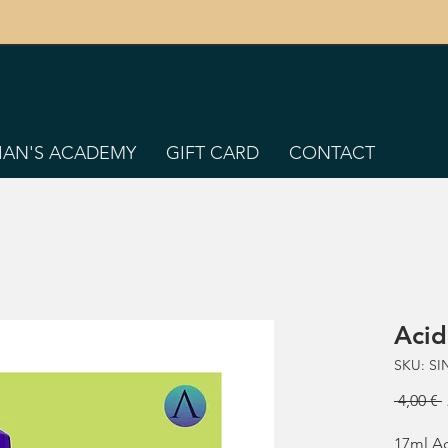
TIAN'S ACADEMY
GIFT CARD
CONTACT
Acid
SKU: SI
 4,00 € 
17ml Ac