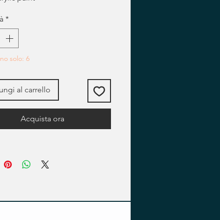
à
*
no solo: 6
ngi al carrello
Acquista ora