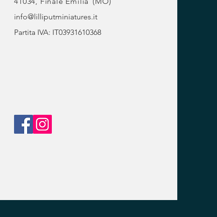
41034, Finale Emilia
(MO)
info@lilliputminiatures.it
Partita IVA: IT03931610368