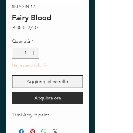
SKU: SIN-12
Fairy Blood
Prezzo
Prezzo
 4,00 € 
2,40 €
regolare
scontato
Quantità
*
Ne restano solo: 5
Aggiungi al carrello
Acquista ora
17ml Acrylic paint