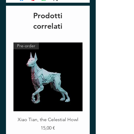
Prodotti
correlati
Pre-order
Pre-order
Xiao Tian, the Celestial Howl
The Crimson Lotus - Ful
Prezzo
15,00 €