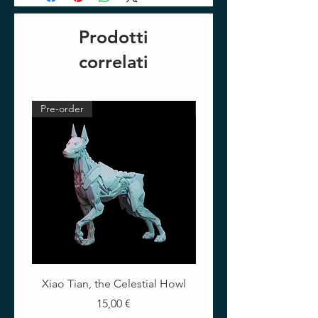
Prodotti
correlati
Pre-order
Pre-order
Xiao Tian, the Celestial Howl
The Crimson Lotus - Ful
Prezzo
15,00 €