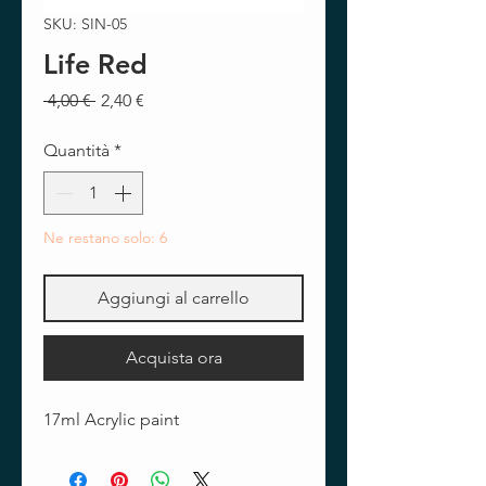
SKU: SIN-05
Life Red
Prezzo
Prezzo
 4,00 € 
2,40 €
regolare
scontato
Quantità
*
Ne restano solo: 6
Aggiungi al carrello
Acquista ora
17ml Acrylic paint