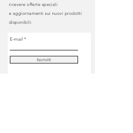
ricevere offerte speciali
e
aggiornamenti sui nuovi prodotti
disponibili.
E-mail
Iscriviti
NEGOZIO
Pre-ordine
Miniature
Colori