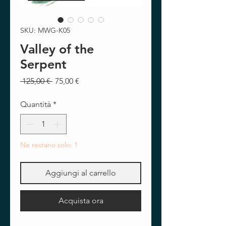
SKU: MWG-K05
Valley of the
Serpent
Prezzo
Prezzo
 125,00 € 
75,00 €
regolare
scontato
Quantità
*
Ne restano solo: 1
Aggiungi al carrello
Acquista ora