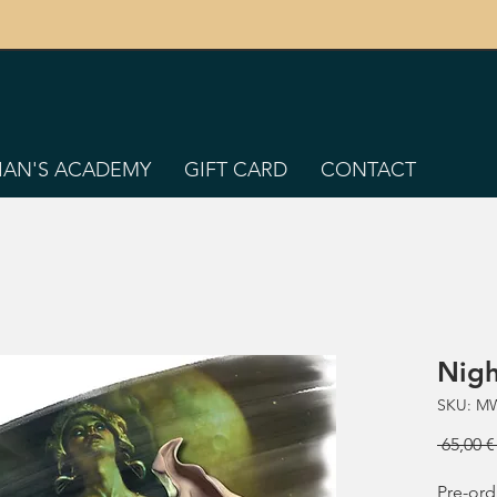
TIAN'S ACADEMY
GIFT CARD
CONTACT
Nigh
SKU: M
 65,00 €
Pre-ord