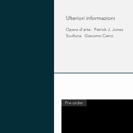
Ulteriori informazioni
Opera d'arte: Patrick J. Jones
Scultura: Giacomo Caino
Pre-order