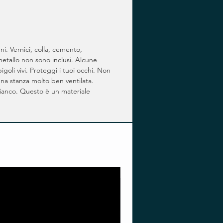
ni. Vernici, colla, cemento,
etallo non sono inclusi. Alcune
goli vivi. Proteggi i tuoi occhi. Non
una stanza molto ben ventilata.
bianco. Questo è un materiale
Pre-order