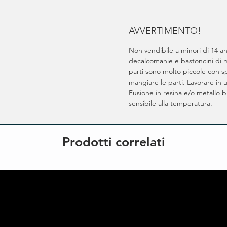
AVVERTIMENTO!
Non vendibile a minori di 14 an
decalcomanie e bastoncini di m
parti sono molto piccole con spi
mangiare le parti. Lavorare in 
Fusione in resina e/o metallo 
sensibile alla temperatura.
Prodotti correlati