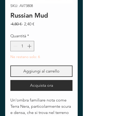
SKU: AV73808
Russian Mud
Prezzo
Prezzo
 4,80 € 
2,40 €
regolare
scontato
Quantità
*
Ne restano solo: 6
Aggiungi al carrello
Acquista ora
Un'ombra familiare nota come
Terra Nera, particolarmente scura
e densa, che si trova nel terreno