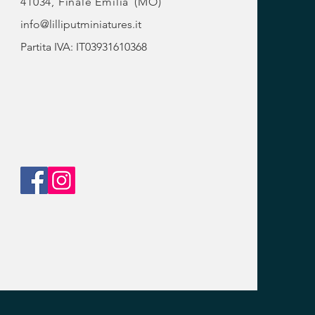
41034, Finale Emilia
(MO)
info@lilliputminiatures.it
Partita IVA: IT03931610368