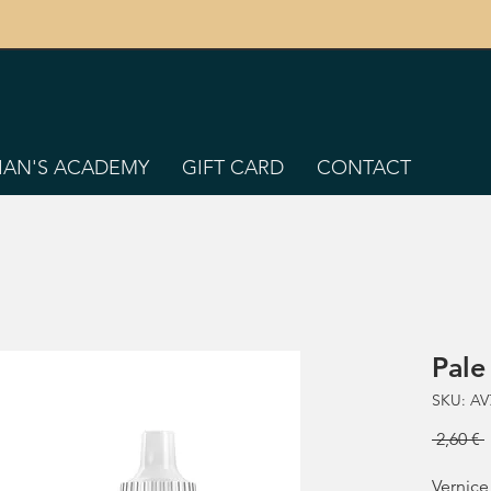
TIAN'S ACADEMY
GIFT CARD
CONTACT
Pale
SKU: AV
 2,60 € 
Vernice