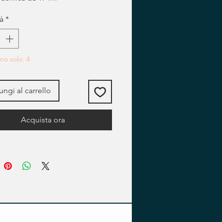
à
*
no solo: 4
ngi al carrello
Acquista ora