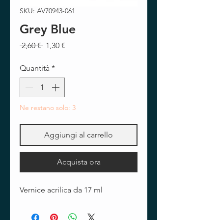
SKU: AV70943-061
Grey Blue
Prezzo
Prezzo
 2,60 € 
1,30 €
regolare
scontato
Quantità
*
Ne restano solo: 3
Aggiungi al carrello
Acquista ora
Vernice acrilica da 17 ml