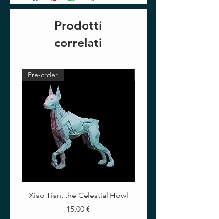
Prodotti
correlati
Pre-order
Pre-order
Xiao Tian, the Celestial Howl
The Crimson Lotus - Ful
Prezzo
15,00 €