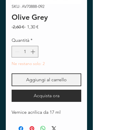
SKU: AV70888-092
Olive Grey
Prezzo
Prezzo
 2,60 € 
1,30 €
regolare
scontato
Quantità
*
Ne restano solo: 2
Aggiungi al carrello
Acquista ora
Vernice acrilica da 17 ml