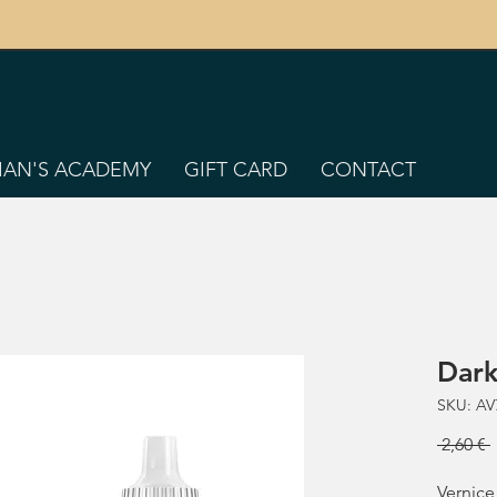
TIAN'S ACADEMY
GIFT CARD
CONTACT
Dark
SKU: AV
 2,60 € 
Vernice