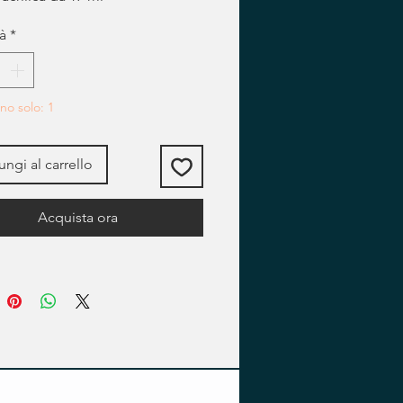
à
*
no solo: 1
ngi al carrello
Acquista ora