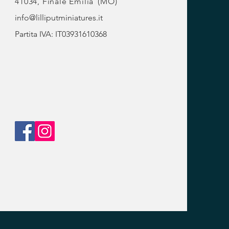
41034, Finale Emilia
(MO)
info@lilliputminiatures.it
Partita IVA: IT03931610368