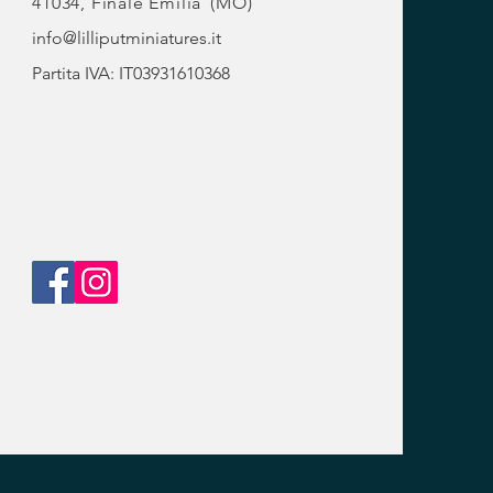
41034, Finale Emilia
(MO)
info@lilliputminiatures.it
Partita IVA: IT03931610368