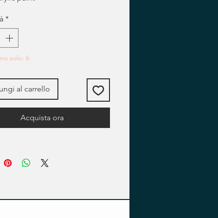
à
*
no solo: 6
ngi al carrello
Acquista ora