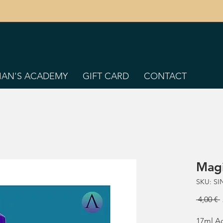
TIAN'S ACADEMY
GIFT CARD
CONTACT
Magi
SKU: SI
 4,00 € 
17ml Ac