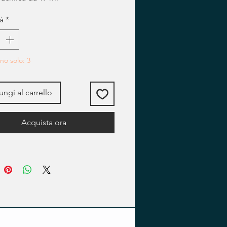
à
*
no solo: 3
ngi al carrello
Acquista ora