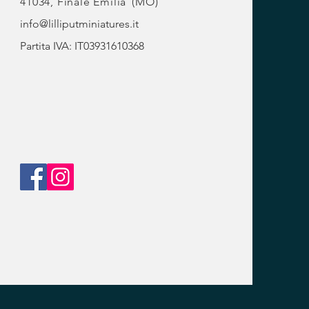
41034, Finale Emilia
(MO)
info@lilliputminiatures.it
Partita IVA: IT03931610368