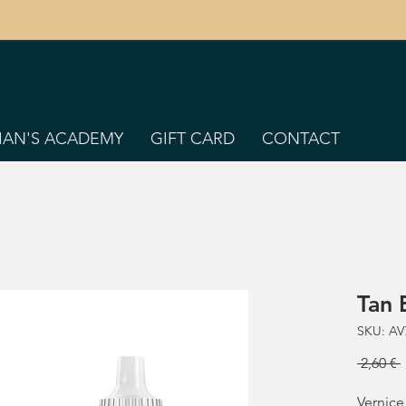
TIAN'S ACADEMY
GIFT CARD
CONTACT
Tan 
SKU: AV
 2,60 € 
Vernice