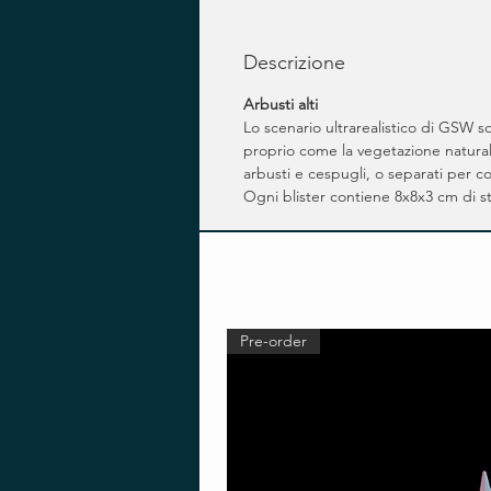
Descrizione
Arbusti alti
Lo scenario ultrarealistico di GSW sot
proprio come la vegetazione naturale
arbusti e cespugli, o separati per c
Ogni blister contiene 8x8x3 cm di st
Pre-order