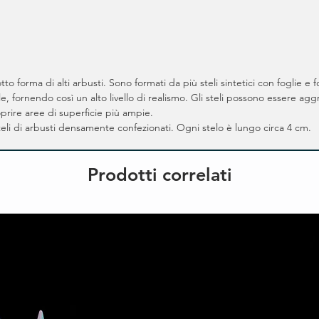
to forma di alti arbusti. Sono formati da più steli sintetici con foglie e 
, fornendo così un alto livello di realismo. Gli steli possono essere agg
oprire aree di superficie più ampie.
eli di arbusti densamente confezionati. Ogni stelo è lungo circa 4 cm.
Prodotti correlati