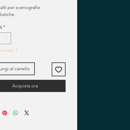
 alti per scenografie
listiche.
à
*
no solo: 1
ngi al carrello
Acquista ora