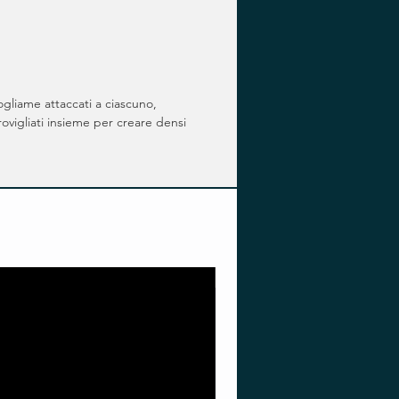
fogliame attaccati a ciascuno,
rovigliati insieme per creare densi
Pre-order