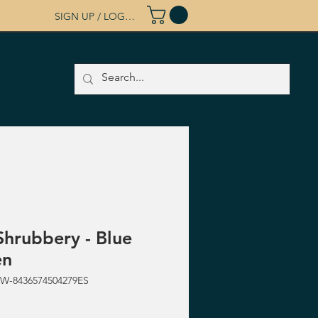
SIGN UP / LOG IN
 Shrubbery - Blue
en
W-8436574504279ES
rezzo