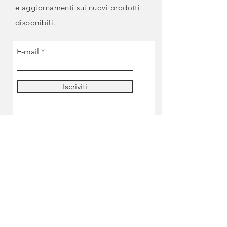
e
aggiornamenti sui nuovi prodotti
disponibili.
E-mail
Iscriviti
NEGOZIO
Pre-ordine
Miniature
Colori