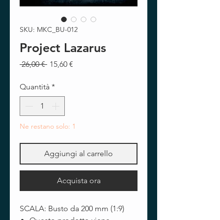
SKU: MKC_BU-012
Project Lazarus
Prezzo
Prezzo
 26,00 € 
15,60 €
regolare
scontato
Quantità
*
Ne restano solo: 1
Aggiungi al carrello
Acquista ora
SCALA: Busto da 200 mm (1:9)