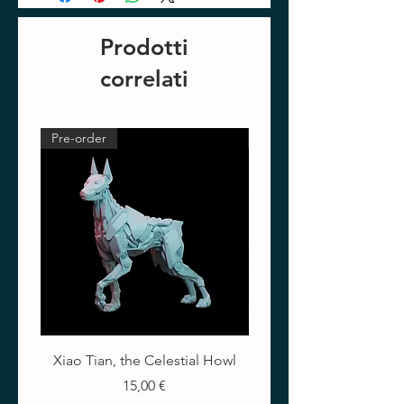
Prodotti
correlati
Pre-order
Pre-order
Xiao Tian, the Celestial Howl
The Crimson Lotus - Ful
Prezzo
15,00 €