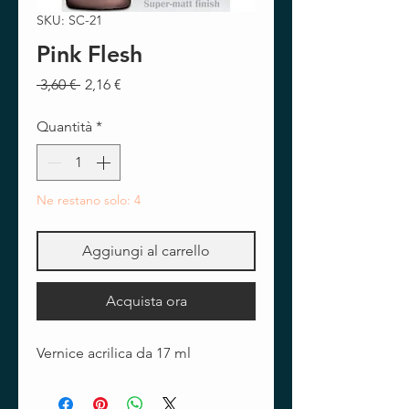
SKU: SC-21
Pink Flesh
Prezzo
Prezzo
 3,60 € 
2,16 €
regolare
scontato
Quantità
*
Ne restano solo: 4
Aggiungi al carrello
Acquista ora
Vernice acrilica da 17 ml