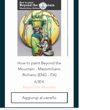
temperatura.
How to paint Beyond the
Mountain - Massimiliano
Richiero (ENG - ITA)
Prezzo
6,50 €
Beyond the Mountain
Aggiungi al carrello