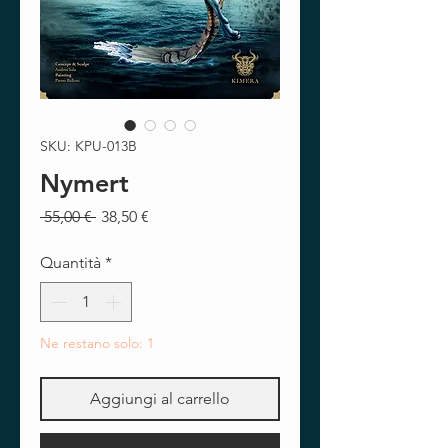
SKU: KPU-013B
Nymert
Prezzo
Prezzo
 55,00 € 
38,50 €
regolare
scontato
Quantità
*
Ne restano solo: 1
Aggiungi al carrello