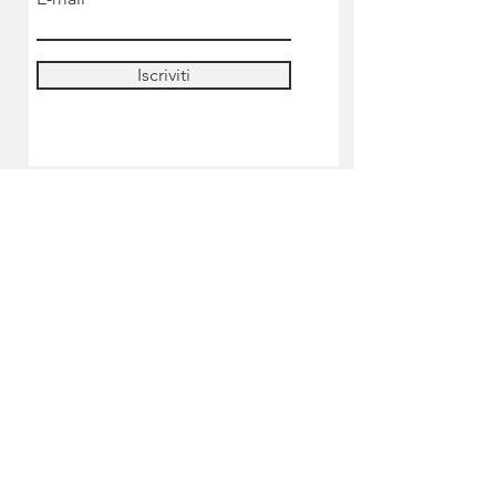
Iscriviti
NEGOZIO
Pre-ordine
Miniature
Colori
Strumenti & accessori
Lilliputian's academy
Informazioni sulla spedizione