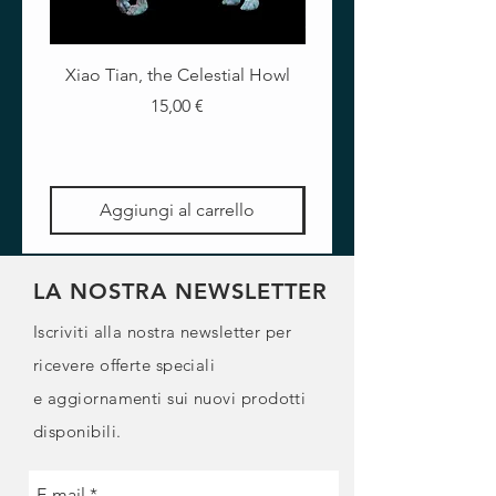
Tempo di sformatura (20 ℃) - 12-
24 ore
Xiao Tian, the Celestial Howl
The Crimson Lotus - Ful
Prezzo
15,00 €
Aggiungi al carrello
LA NOSTRA NEWSLETTER
Iscriviti alla nostra newsletter per
ricevere offerte speciali
e
aggiornamenti sui nuovi prodotti
disponibili.
E-mail