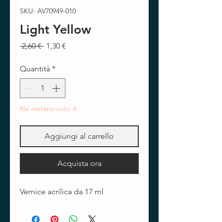
SKU: AV70949-010
Light Yellow
Prezzo
Prezzo
 2,60 € 
1,30 €
regolare
scontato
Quantità
*
Ne restano solo: 4
Aggiungi al carrello
Acquista ora
Vernice acrilica da 17 ml