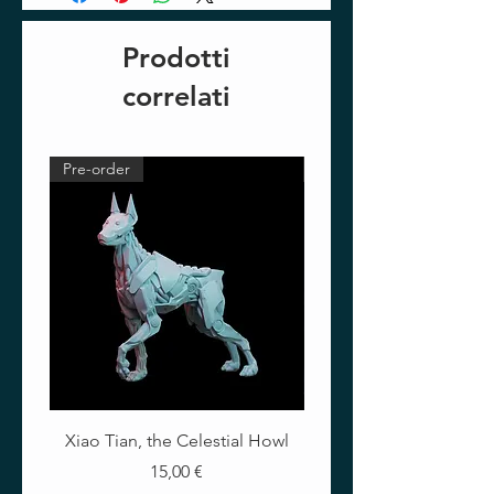
Prodotti
correlati
Pre-order
Pre-order
Xiao Tian, the Celestial Howl
The Crimson Lotus - Ful
Prezzo
15,00 €