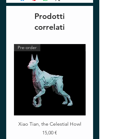
Prodotti
correlati
Pre-order
Pre-order
Xiao Tian, the Celestial Howl
The Crimson Lotus - Ful
Prezzo
15,00 €