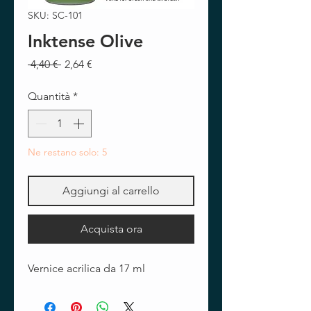
SKU: SC-101
Inktense Olive
Prezzo
Prezzo
 4,40 € 
2,64 €
regolare
scontato
Quantità
*
Ne restano solo: 5
Aggiungi al carrello
Acquista ora
Vernice acrilica da 17 ml