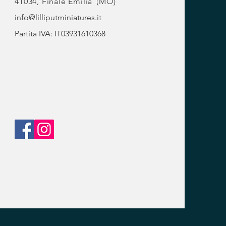
41034, Finale Emilia
(MO)
info@lilliputminiatures.it
Partita IVA: IT03931610368