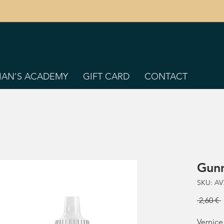
TIAN'S ACADEMY
GIFT CARD
CONTACT
Gun
SKU: AV
 2,60 € 
Vernice