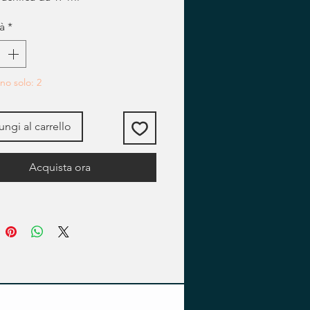
à
*
no solo: 2
ngi al carrello
Acquista ora